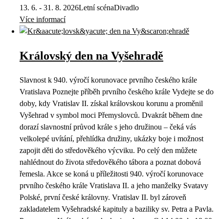
13. 6. - 31. 8. 2026
Letní scéna
Divadlo
Více informací
Královský den na Vyšehradě
Slavnost k 940. výročí korunovace prvního českého krále
Vratislava Poznejte příběh prvního českého krále Vydejte se do
doby, kdy Vratislav II. získal královskou korunu a proměnil
Vyšehrad v symbol moci Přemyslovců. Dvakrát během dne
dorazí slavnostní průvod krále s jeho družinou – čeká vás
velkolepé uvítání, přehlídka družiny, ukázky boje i možnost
zapojit děti do středověkého výcviku. Po celý den můžete
nahlédnout do života středověkého tábora a poznat dobová
řemesla. Akce se koná u příležitosti 940. výročí korunovace
prvního českého krále Vratislava II. a jeho manželky Svatavy
Polské, první české královny. Vratislav II. byl zároveň
zakladatelem Vyšehradské kapituly a baziliky sv. Petra a Pavla.