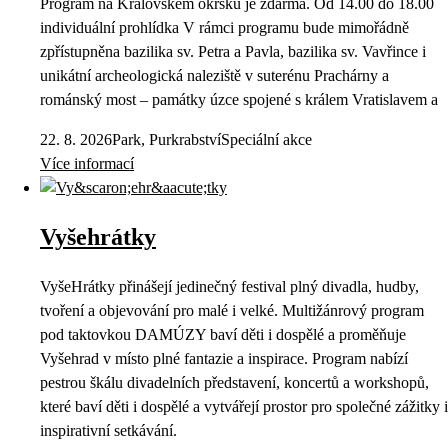
Program na Královském okrsku je zdarma. Od 14.00 do 18.00
individuální prohlídka V rámci programu bude mimořádně
zpřístupněna bazilika sv. Petra a Pavla, bazilika sv. Vavřince i
unikátní archeologická naleziště v suterénu Prachárny a
románský most – památky úzce spojené s králem Vratislavem a
22. 8. 2026
Park, Purkrabství
Speciální akce
Více informací
Vyšehrátky
VyšeHrátky přinášejí jedinečný festival plný divadla, hudby,
tvoření a objevování pro malé i velké. Multižánrový program
pod taktovkou DAMÚZY baví děti i dospělé a proměňuje
Vyšehrad v místo plné fantazie a inspirace. Program nabízí
pestrou škálu divadelních představení, koncertů a workshopů,
které baví děti i dospělé a vytvářejí prostor pro společné zážitky i
inspirativní setkávání.