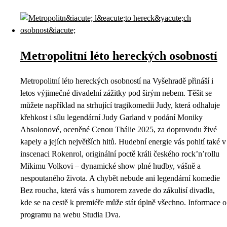
Metropolitní léto hereckých osobností
Metropolitní léto hereckých osobností na Vyšehradě přináší i
letos výjimečné divadelní zážitky pod širým nebem. Těšit se
můžete například na strhující tragikomedii Judy, která odhaluje
křehkost i sílu legendární Judy Garland v podání Moniky
Absolonové, oceněné Cenou Thálie 2025, za doprovodu živé
kapely a jejích největších hitů. Hudební energie vás pohltí také v
inscenaci Rokenrol, originální poctě králi českého rock’n’rollu
Mikimu Volkovi – dynamické show plné hudby, vášně a
nespoutaného života. A chybět nebude ani legendární komedie
Bez roucha, která vás s humorem zavede do zákulisí divadla,
kde se na cestě k premiéře může stát úplně všechno. Informace o
programu na webu Studia Dva.