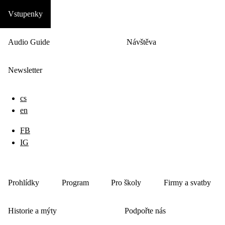
Vstupenky
Audio Guide
Návštěva
Newsletter
cs
en
FB
IG
Prohlídky
Program
Pro školy
Firmy a svatby
Historie a mýty
Podpořte nás