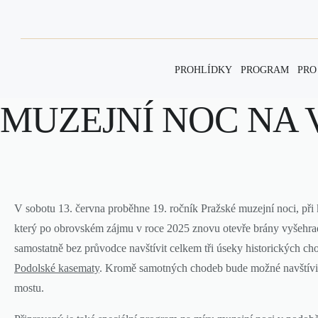
PROHLÍDKY
PROGRAM
PRO
MUZEJNÍ NOC NA
V sobotu 13. června proběhne 19. ročník Pražské muzejní noci, při kt
který po obrovském zájmu v roce 2025 znovu otevře brány vyšehr
samostatně bez průvodce navštívit celkem tři úseky historických c
Podolské kasematy
. Kromě samotných chodeb bude možné navštívit i
mostu.