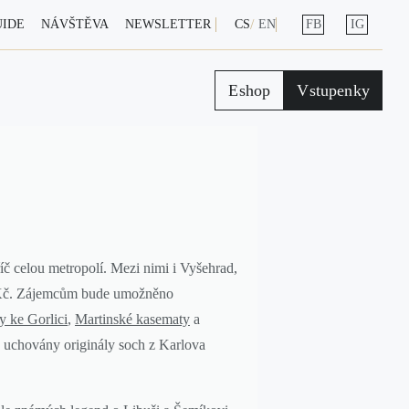
UIDE
NÁVŠTĚVA
NEWSLETTER
CS
EN
FB
IG
Eshop
Vstupenky
říč celou metropolí. Mezi nimi i Vyšehrad,
0 Kč. Zájemcům bude umožněno
 ke Gorlici
,
Martinské kasematy
a
ě uchovány originály soch z Karlova