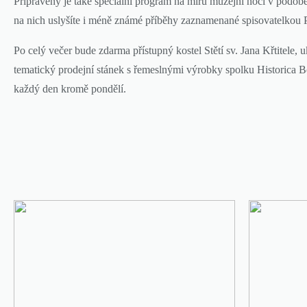
Připravený je také speciální program na míru muzejní noci v podo
na nich uslyšíte i méně známé příběhy zaznamenané spisovatelkou Po
Po celý večer bude zdarma přístupný kostel Stětí sv. Jana Křtitele,
tematický prodejní stánek s řemeslnými výrobky spolku Historica
každý den kromě pondělí.