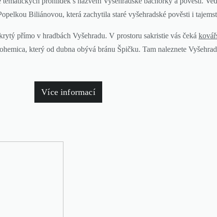
bě tematických prohlídek s názvem Vyšehradské báchorky a pověsti. Ve
pelkou Biliánovou, která zachytila staré vyšehradské pověsti i tajemstv
 ukrytý přímo v hradbách Vyšehradu. V prostoru sakristie vás čeká
kovář
 Bohemica, který od dubna obývá bránu Špičku. Tam naleznete Vyšehra
Více informací