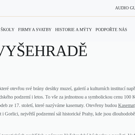
AUDIO G
 ŠKOLY
FIRMY A SVATBY
HISTORIE A MÝTY
PODPOŘTE NÁS
 VYŠEHRADĚ
eré otevřou své brány desítky muzeí, galerií a kulturních institucí nap
adského podzemí i letos. To vše za jednotnou a symbolickou cenu 10
hodeb ze 17. století, které nazýváme kasematy. Otevřeny budou
Kasematy
 Gorlici, největší podzemní sál historické Prahy, kde jsou dlouhodob