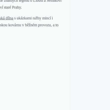
dle známých legend o Libuši a Šemíkovi
í staré Prahy.
ská dílna
s ukázkami ražby mincí i
dskou kovárnu v běžném provozu, a to